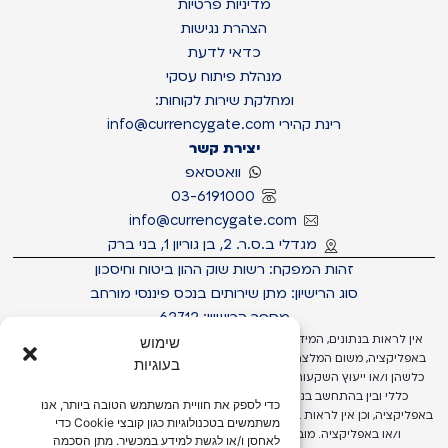
מדיניות פרטיות
הצהרת נגישות
כדאי לדעת
מנהלת פיתוח עסקי
ומחלקת שירות לקוחות:
רינת קהירי info@currencygate.com
יצירת קשר
וואטסאפ
03-6191000
info@currencygate.com
מגדלי ב.ס.ר. 2, בן גוריון 1, בני ברק
זהות המפקח: רשות שוק ההון ביטוח וחיסכון
סוג הרישיון: מתן שירותים בנכס פיננסי מורחב
מספר הרישיון: 62712
אין לראות בנתונים, המידע, הדעות, הסקירות והתחזיות המתפרסמות באתר ו/או
שימוש
באפליקציה, משום המלצה ו/או הצעה לביצוע פעולות ו/או השקעות ו/או עסקאות
בעוגיות
כלשהן ו/או ייעוץ השקעות ו/או שיווק השקעות ו/או ייעוץ מכל סוג שהוא, בין באופן
כללי ובין בהתחשב בנתונים ובצרכים המיוחדים של כל משתמש באתר ו/או
כדי לספק את חוויית המשתמש הטובה ביותר, אנו
באפליקציה, וכן אין לראות בהן כתחליף לשיקול דעתו העצמאי של המשתמש באתר
משתמשים בטכנולוגיות כגון קובצי Cookie כדי
ו/או באפליקציה. מובהר כי בנתונים, המידע, הדעות, הסקירות והתחזיות
לאחסן ו/או לגשת למידע במכשיר. מתן הסכמה