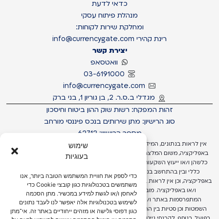
כדאי לדעת
מנהלת פיתוח עסקי
ומחלקת שירות לקוחות:
רינת קהירי info@currencygate.com
יצירת קשר
וואטסאפ
03-6191000
info@currencygate.com
מגדלי ב.ס.ר. 2, בן גוריון 1, בני ברק
זהות המפקח: רשות שוק ההון ביטוח וחיסכון
סוג הרישיון: מתן שירותים בנכס פיננסי מורחב
מספר הרישיון: 62712
אין לראות בנתונים, המידע, הדעות, הסקירות והתחזיות המתפרסמות באתר ו/או
שימוש
באפליקציה, משום המלצה ו/או הצעה לביצוע פעולות ו/או השקעות ו/או עסקאות
בעוגיות
כלשהן ו/או ייעוץ השקעות ו/או שיווק השקעות ו/או ייעוץ מכל סוג שהוא, בין באופן
כללי ובין בהתחשב בנתונים ובצרכים המיוחדים של כל משתמש באתר ו/או
כדי לספק את חוויית המשתמש הטובה ביותר, אנו
באפליקציה, וכן אין לראות בהן כתחליף לשיקול דעתו העצמאי של המשתמש באתר
משתמשים בטכנולוגיות כגון קובצי Cookie כדי
ו/או באפליקציה. מובהר כי בנתונים, המידע, הדעות, הסקירות והתחזיות
לאחסן ו/או לגשת למידע במכשיר. מתן הסכמה
המתפרסמות באתר ו/או באפליקציה עשויות להיות טעויות ו/או שגיאות ו/או
לשימוש בטכנולוגיות אלה יאפשר לנו לעבד נתונים
השמטות וכן סטיות בין התחזיות המופיעות באתר ו/או באפליקציה לבין התוצאות
כגון דפוסי גלישה או מזהים ייחודיים באתר זה. אי־מתן
בפועל. בנוסף, לקרנסי גייט בע"מ, ולכל אדם ו/או תאגיד הקשור אליה, עשויות להיות